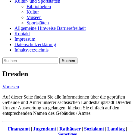
Kultur- und Sportstätten
Bibliotheken
Kultur
Museen
Sportstätten
Allgemeine Hinweise Barrierefreiheit
Kontakt
Impressum
Datenschutzerklärung
Inhaltsverzeichnis
Suche
Suchen
nach:
Dresden
Vorlesen
Auf dieser Seite finden Sie alle Informationen über die geprüften
Gebäude und Ämter unserer sächsischen Landeshauptstadt Dresden.
Um zur Auswertung zu gelangen, klicken Sie einfach auf den
entsprechenden Namen des Gebäudes / Amtes.
Finanzamt
|
Jugendamt
|
Rathäuser
|
Sozialamt
|
Landtag
|
Sonstiges