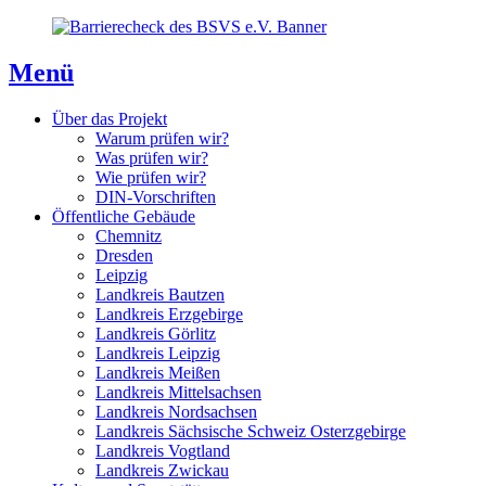
Direkt
Direkt
Direkt
zum
zur
zum
Inhaltsverzeichnis
Kontaktseite
Inhalt
Menü
Über das Projekt
Warum prüfen wir?
Was prüfen wir?
Wie prüfen wir?
DIN-Vorschriften
Öffentliche Gebäude
Chemnitz
Dresden
Leipzig
Landkreis Bautzen
Landkreis Erzgebirge
Landkreis Görlitz
Landkreis Leipzig
Landkreis Meißen
Landkreis Mittelsachsen
Landkreis Nordsachsen
Landkreis Sächsische Schweiz Osterzgebirge
Landkreis Vogtland
Landkreis Zwickau