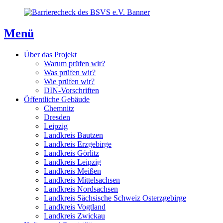
Direkt
Direkt
Direkt
zum
zur
zum
Inhaltsverzeichnis
Kontaktseite
Inhalt
Menü
Über das Projekt
Warum prüfen wir?
Was prüfen wir?
Wie prüfen wir?
DIN-Vorschriften
Öffentliche Gebäude
Chemnitz
Dresden
Leipzig
Landkreis Bautzen
Landkreis Erzgebirge
Landkreis Görlitz
Landkreis Leipzig
Landkreis Meißen
Landkreis Mittelsachsen
Landkreis Nordsachsen
Landkreis Sächsische Schweiz Osterzgebirge
Landkreis Vogtland
Landkreis Zwickau