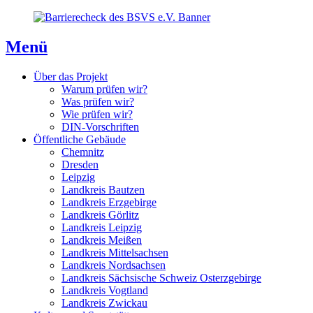
Direkt
Direkt
Direkt
zum
zur
zum
Inhaltsverzeichnis
Kontaktseite
Inhalt
Menü
Über das Projekt
Warum prüfen wir?
Was prüfen wir?
Wie prüfen wir?
DIN-Vorschriften
Öffentliche Gebäude
Chemnitz
Dresden
Leipzig
Landkreis Bautzen
Landkreis Erzgebirge
Landkreis Görlitz
Landkreis Leipzig
Landkreis Meißen
Landkreis Mittelsachsen
Landkreis Nordsachsen
Landkreis Sächsische Schweiz Osterzgebirge
Landkreis Vogtland
Landkreis Zwickau