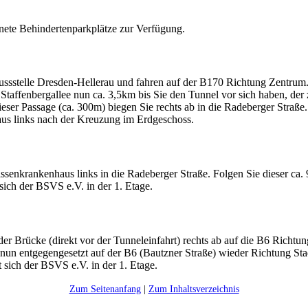
te Behindertenparkplätze zur Verfügung.
ssstelle Dresden-Hellerau und fahren auf der B170 Richtung Zentrum. 
 Staffenbergallee nun ca. 3,5km bis Sie den Tunnel vor sich haben, der
ieser Passage (ca. 300m) biegen Sie rechts ab in die Radeberger Straße
aus links nach der Kreuzung im Erdgeschoss.
nkrankenhaus links in die Radeberger Straße. Folgen Sie dieser ca. 9
sich der BSVS e.V. in der 1. Etage.
Brücke (direkt vor der Tunneleinfahrt) rechts ab auf die B6 Richtung 
nun entgegengesetzt auf der B6 (Bautzner Straße) wieder Richtung Stad
 sich der BSVS e.V. in der 1. Etage.
Zum Seitenanfang
|
Zum Inhaltsverzeichnis