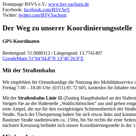
Homepage BSVS e.V.:
www.bsv-sachsen.de
Facebook:
facebook.com/BSVSeV
Twitter:
twitter.com/BSVSachsen
Der Weg zu unserer Koordinierungsstelle
GPS-Koordinaten
Breitengrad: 51.0680112 / Längengrad: 13.7741497
GoogleMaps 51°04’04.8″N 13°46’26.9″E
Mit der Straßenbahn
Wir empfehlen für Ortsunkundige die Nutzung des Mobilitätsservice 
Freitag 7.00 – 18.00 Uhr: (0351) 85 72 605, kostenlos für Inhaber e
Mit der
Straßenbahn Linie 11
(Zustieg Hauptbahnhof an der Haltest
Steigen Sie an der Haltestelle „Waldschlösschen“ aus und gehen entgeg
erste Ampel, die nur für den zweigleisigen Schienenbereich der Stra
Straße. Nach der Überquerung halten Sie sich etwas links und kommen
Bautzner Straße stadteinwärts ca. 150m, bis Sie rechts die erste Seite
nächsten Kreuzung befindet sich unsere Koordinierungsstelle in der 1