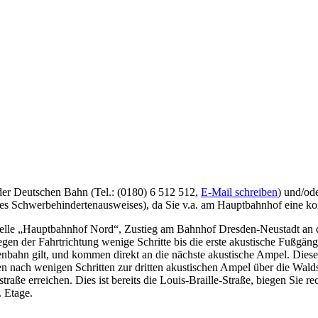
der Deutschen Bahn (Tel.: (0180) 6 512 512,
E-Mail schreiben
) und/od
ines Schwerbehindertenausweises), da Sie v.a. am Hauptbahnhof eine ko
elle „Hauptbahnhof Nord“, Zustieg am Bahnhof Dresden-Neustadt an de
en der Fahrtrichtung wenige Schritte bis die erste akustische Fußgänge
ßenbahn gilt, und kommen direkt an die nächste akustische Ampel. Diese
 nach wenigen Schritten zur dritten akustischen Ampel über die Walds
nstraße erreichen. Dies ist bereits die Louis-Braille-Straße, biegen Sie
. Etage.