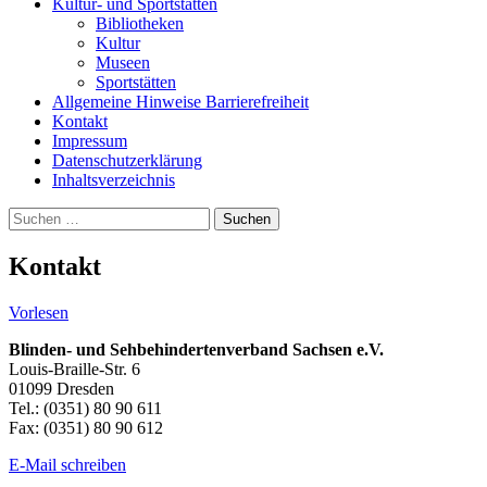
Kultur- und Sportstätten
Bibliotheken
Kultur
Museen
Sportstätten
Allgemeine Hinweise Barrierefreiheit
Kontakt
Impressum
Datenschutzerklärung
Inhaltsverzeichnis
Suche
Suchen
nach:
Kontakt
Vorlesen
Blinden- und Sehbehindertenverband Sachsen e.V.
Louis-Braille-Str. 6
01099 Dresden
Tel.: (0351) 80 90 611
Fax: (0351) 80 90 612
E-Mail schreiben