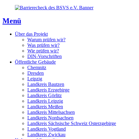
Direkt
Direkt
Direkt
zum
zur
zum
Inhaltsverzeichnis
Kontaktseite
Inhalt
Menü
Über das Projekt
Warum prüfen wir?
Was prüfen wir?
Wie prüfen wir?
DIN-Vorschriften
Öffentliche Gebäude
Chemnitz
Dresden
Leipzig
Landkreis Bautzen
Landkreis Erzgebirge
Landkreis Görlitz
Landkreis Leipzig
Landkreis Meißen
Landkreis Mittelsachsen
Landkreis Nordsachsen
Landkreis Sächsische Schweiz Osterzgebirge
Landkreis Vogtland
Landkreis Zwickau