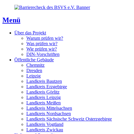
Direkt
Direkt
Direkt
zum
zur
zum
Inhaltsverzeichnis
Kontaktseite
Inhalt
Menü
Über das Projekt
Warum prüfen wir?
Was prüfen wir?
Wie prüfen wir?
DIN-Vorschriften
Öffentliche Gebäude
Chemnitz
Dresden
Leipzig
Landkreis Bautzen
Landkreis Erzgebirge
Landkreis Görlitz
Landkreis Leipzig
Landkreis Meißen
Landkreis Mittelsachsen
Landkreis Nordsachsen
Landkreis Sächsische Schweiz Osterzgebirge
Landkreis Vogtland
Landkreis Zwickau