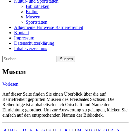
Kultur- und Sportstätten
Bibliotheken
Kultur
Museen
Sportstätten
Allgemeine Hinweise Barrierefreiheit
Kontakt
Impressum
Datenschutzerklärung
Inhaltsverzeichnis
Suche
Suchen
nach:
Museen
Vorlesen
Auf dieser Seite finden Sie einen Überblick über die auf
Barriefreiheit geprüften Museen des Freistaates Sachsen. Die
Reihenfolge ist alphabetisch nach Ortschaft und Name der
Einrichtung geordnet. Um zur Auswertung zu gelangen, klicken Sie
einfach auf den entsprechenden Namen der Bibliothek.
A
|
B
|
C
|
D
|
E
|
F
|
G
|
H
|
I
|
J
|
K
|
L
|
M
|
N
|
O
|
P
|
Q
|
R
|
S
|
T
|