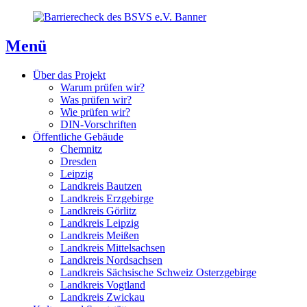
Direkt
Direkt
Direkt
zum
zur
zum
Inhaltsverzeichnis
Kontaktseite
Inhalt
Menü
Über das Projekt
Warum prüfen wir?
Was prüfen wir?
Wie prüfen wir?
DIN-Vorschriften
Öffentliche Gebäude
Chemnitz
Dresden
Leipzig
Landkreis Bautzen
Landkreis Erzgebirge
Landkreis Görlitz
Landkreis Leipzig
Landkreis Meißen
Landkreis Mittelsachsen
Landkreis Nordsachsen
Landkreis Sächsische Schweiz Osterzgebirge
Landkreis Vogtland
Landkreis Zwickau