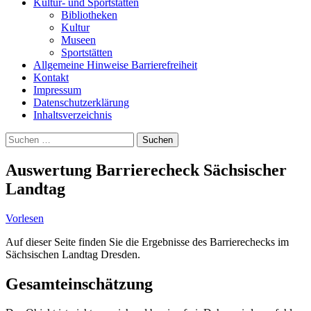
Kultur- und Sportstätten
Bibliotheken
Kultur
Museen
Sportstätten
Allgemeine Hinweise Barrierefreiheit
Kontakt
Impressum
Datenschutzerklärung
Inhaltsverzeichnis
Suche
Suchen
nach:
Auswertung Barrierecheck Sächsischer
Landtag
Vorlesen
Auf dieser Seite finden Sie die Ergebnisse des Barrierechecks im
Sächsischen Landtag Dresden.
Gesamteinschätzung