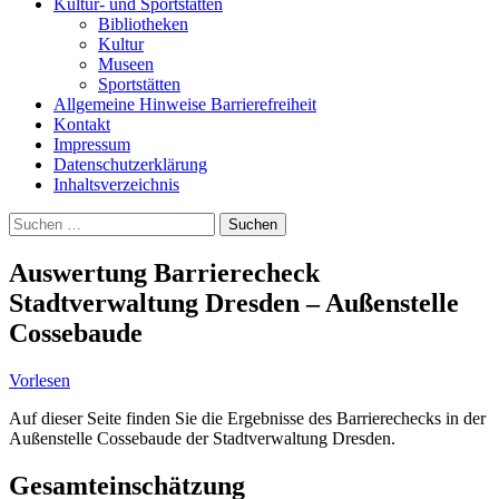
Kultur- und Sportstätten
Bibliotheken
Kultur
Museen
Sportstätten
Allgemeine Hinweise Barrierefreiheit
Kontakt
Impressum
Datenschutzerklärung
Inhaltsverzeichnis
Suche
Suchen
nach:
Auswertung Barrierecheck
Stadtverwaltung Dresden – Außenstelle
Cossebaude
Vorlesen
Auf dieser Seite finden Sie die Ergebnisse des Barrierechecks in der
Außenstelle Cossebaude der Stadtverwaltung Dresden.
Gesamteinschätzung