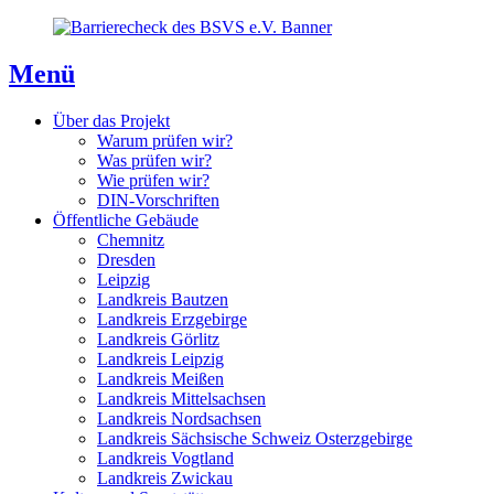
Direkt
Direkt
Direkt
zum
zur
zum
Inhaltsverzeichnis
Kontaktseite
Inhalt
Menü
Über das Projekt
Warum prüfen wir?
Was prüfen wir?
Wie prüfen wir?
DIN-Vorschriften
Öffentliche Gebäude
Chemnitz
Dresden
Leipzig
Landkreis Bautzen
Landkreis Erzgebirge
Landkreis Görlitz
Landkreis Leipzig
Landkreis Meißen
Landkreis Mittelsachsen
Landkreis Nordsachsen
Landkreis Sächsische Schweiz Osterzgebirge
Landkreis Vogtland
Landkreis Zwickau