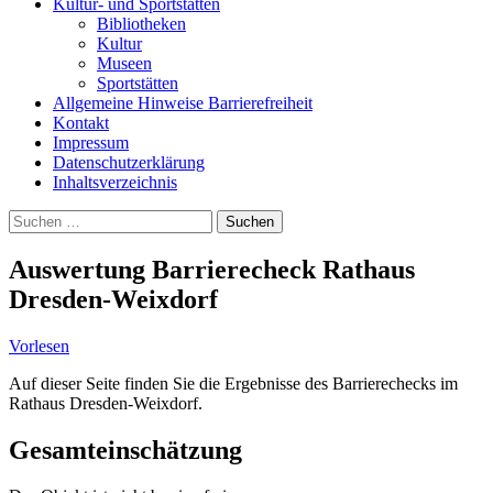
Kultur- und Sportstätten
Bibliotheken
Kultur
Museen
Sportstätten
Allgemeine Hinweise Barrierefreiheit
Kontakt
Impressum
Datenschutzerklärung
Inhaltsverzeichnis
Suche
Suchen
nach:
Auswertung Barrierecheck Rathaus
Dresden-Weixdorf
Vorlesen
Auf dieser Seite finden Sie die Ergebnisse des Barrierechecks im
Rathaus Dresden-Weixdorf.
Gesamteinschätzung