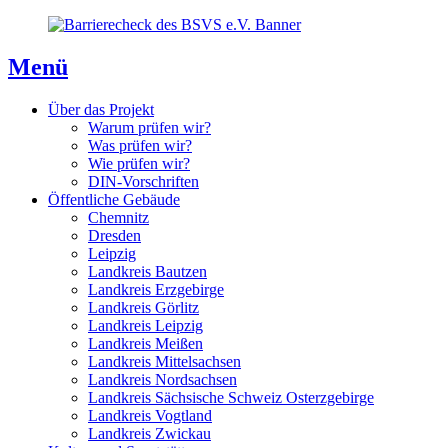
Direkt
Direkt
Direkt
zum
zur
zum
Inhaltsverzeichnis
Kontaktseite
Inhalt
Menü
Über das Projekt
Warum prüfen wir?
Was prüfen wir?
Wie prüfen wir?
DIN-Vorschriften
Öffentliche Gebäude
Chemnitz
Dresden
Leipzig
Landkreis Bautzen
Landkreis Erzgebirge
Landkreis Görlitz
Landkreis Leipzig
Landkreis Meißen
Landkreis Mittelsachsen
Landkreis Nordsachsen
Landkreis Sächsische Schweiz Osterzgebirge
Landkreis Vogtland
Landkreis Zwickau