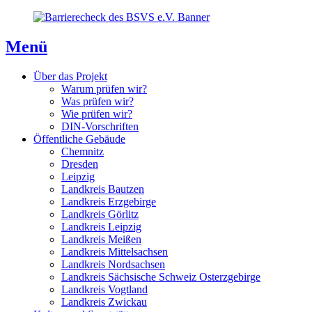
Direkt
Direkt
Direkt
zum
zur
zum
Inhaltsverzeichnis
Kontaktseite
Inhalt
Menü
Über das Projekt
Warum prüfen wir?
Was prüfen wir?
Wie prüfen wir?
DIN-Vorschriften
Öffentliche Gebäude
Chemnitz
Dresden
Leipzig
Landkreis Bautzen
Landkreis Erzgebirge
Landkreis Görlitz
Landkreis Leipzig
Landkreis Meißen
Landkreis Mittelsachsen
Landkreis Nordsachsen
Landkreis Sächsische Schweiz Osterzgebirge
Landkreis Vogtland
Landkreis Zwickau