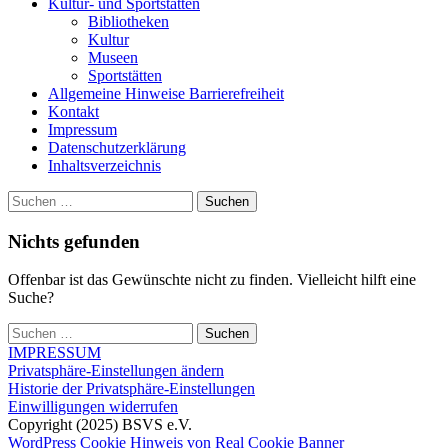
Kultur- und Sportstätten
Bibliotheken
Kultur
Museen
Sportstätten
Allgemeine Hinweise Barrierefreiheit
Kontakt
Impressum
Datenschutzerklärung
Inhaltsverzeichnis
Suche
Suchen
nach:
Nichts gefunden
Offenbar ist das Gewünschte nicht zu finden. Vielleicht hilft eine
Suche?
Suchen
nach:
IMPRESSUM
Privatsphäre-Einstellungen ändern
Historie der Privatsphäre-Einstellungen
Einwilligungen widerrufen
Copyright (2025) BSVS e.V.
WordPress Cookie Hinweis von Real Cookie Banner