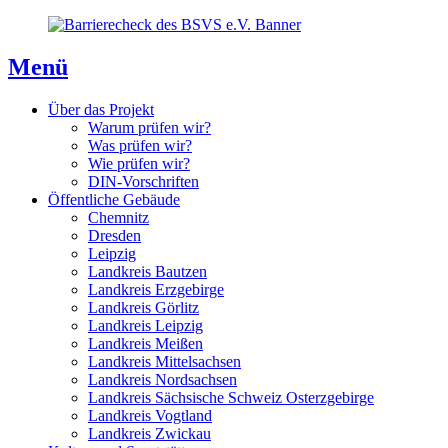
Direkt
Direkt
Direkt
zum
zur
zum
Inhaltsverzeichnis
Kontaktseite
Inhalt
Menü
Über das Projekt
Warum prüfen wir?
Was prüfen wir?
Wie prüfen wir?
DIN-Vorschriften
Öffentliche Gebäude
Chemnitz
Dresden
Leipzig
Landkreis Bautzen
Landkreis Erzgebirge
Landkreis Görlitz
Landkreis Leipzig
Landkreis Meißen
Landkreis Mittelsachsen
Landkreis Nordsachsen
Landkreis Sächsische Schweiz Osterzgebirge
Landkreis Vogtland
Landkreis Zwickau