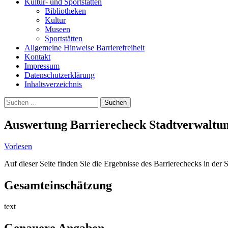
Kultur- und Sportstätten
Bibliotheken
Kultur
Museen
Sportstätten
Allgemeine Hinweise Barrierefreiheit
Kontakt
Impressum
Datenschutzerklärung
Inhaltsverzeichnis
Suche
Suchen
nach:
Auswertung Barrierecheck Stadtverwaltung
Vorlesen
Auf dieser Seite finden Sie die Ergebnisse des Barrierechecks in der 
Gesamteinschätzung
text