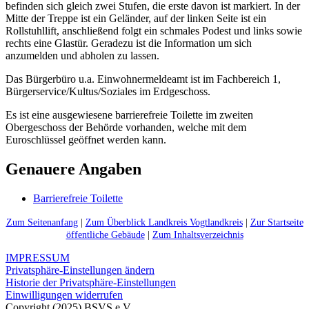
befinden sich gleich zwei Stufen, die erste davon ist markiert. In der
Mitte der Treppe ist ein Geländer, auf der linken Seite ist ein
Rollstuhllift, anschließend folgt ein schmales Podest und links sowie
rechts eine Glastür. Geradezu ist die Information um sich
anzumelden und abholen zu lassen.
Das Bürgerbüro u.a. Einwohnermeldeamt ist im Fachbereich 1,
Bürgerservice/Kultus/Soziales im Erdgeschoss.
Es ist eine ausgewiesene barrierefreie Toilette im zweiten
Obergeschoss der Behörde vorhanden, welche mit dem
Euroschlüssel geöffnet werden kann.
Genauere Angaben
Barrierefreie Toilette
Zum Seitenanfang
|
Zum Überblick Landkreis Vogtlandkreis
|
Zur Startseite
öffentliche Gebäude
|
Zum Inhaltsverzeichnis
IMPRESSUM
Privatsphäre-Einstellungen ändern
Historie der Privatsphäre-Einstellungen
Einwilligungen widerrufen
Copyright (2025) BSVS e.V.