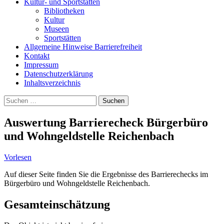
Kultur- und Sportstätten
Bibliotheken
Kultur
Museen
Sportstätten
Allgemeine Hinweise Barrierefreiheit
Kontakt
Impressum
Datenschutzerklärung
Inhaltsverzeichnis
Suche
Suchen
nach:
Auswertung Barrierecheck Bürgerbüro
und Wohngeldstelle Reichenbach
Vorlesen
Auf dieser Seite finden Sie die Ergebnisse des Barrierechecks im
Bürgerbüro und Wohngeldstelle Reichenbach.
Gesamteinschätzung