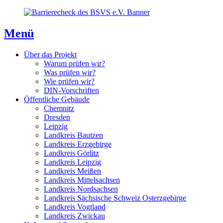
Direkt
Direkt
Direkt
zum
zur
zum
Inhaltsverzeichnis
Kontaktseite
Inhalt
Menü
Über das Projekt
Warum prüfen wir?
Was prüfen wir?
Wie prüfen wir?
DIN-Vorschriften
Öffentliche Gebäude
Chemnitz
Dresden
Leipzig
Landkreis Bautzen
Landkreis Erzgebirge
Landkreis Görlitz
Landkreis Leipzig
Landkreis Meißen
Landkreis Mittelsachsen
Landkreis Nordsachsen
Landkreis Sächsische Schweiz Osterzgebirge
Landkreis Vogtland
Landkreis Zwickau