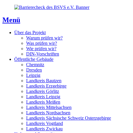
Direkt
Direkt
Direkt
zum
zur
zum
Inhaltsverzeichnis
Kontaktseite
Inhalt
Menü
Über das Projekt
Warum prüfen wir?
Was prüfen wir?
Wie prüfen wir?
DIN-Vorschriften
Öffentliche Gebäude
Chemnitz
Dresden
Leipzig
Landkreis Bautzen
Landkreis Erzgebirge
Landkreis Görlitz
Landkreis Leipzig
Landkreis Meißen
Landkreis Mittelsachsen
Landkreis Nordsachsen
Landkreis Sächsische Schweiz Osterzgebirge
Landkreis Vogtland
Landkreis Zwickau