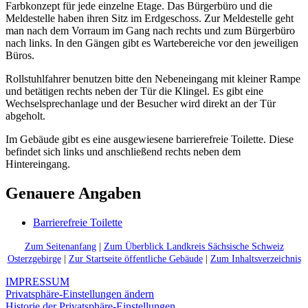
Farbkonzept für jede einzelne Etage. Das Bürgerbüro und die
Meldestelle haben ihren Sitz im Erdgeschoss. Zur Meldestelle geht
man nach dem Vorraum im Gang nach rechts und zum Bürgerbüro
nach links. In den Gängen gibt es Wartebereiche vor den jeweiligen
Büros.
Rollstuhlfahrer benutzen bitte den Nebeneingang mit kleiner Rampe
und betätigen rechts neben der Tür die Klingel. Es gibt eine
Wechselsprechanlage und der Besucher wird direkt an der Tür
abgeholt.
Im Gebäude gibt es eine ausgewiesene barrierefreie Toilette. Diese
befindet sich links und anschließend rechts neben dem
Hintereingang.
Genauere Angaben
Barrierefreie Toilette
Zum Seitenanfang
|
Zum Überblick Landkreis Sächsische Schweiz
Osterzgebirge
|
Zur Startseite öffentliche Gebäude
|
Zum Inhaltsverzeichnis
IMPRESSUM
Privatsphäre-Einstellungen ändern
Historie der Privatsphäre-Einstellungen