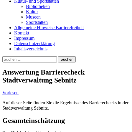
Kultur- und Sportstätten
Bibliotheken
Kultur
Museen
Sportstätten
Allgemeine Hinweise Barrierefreiheit
Kontakt
Impressum
Datenschutzerklärung
Inhaltsverzeichnis
Suche
Suchen
nach:
Auswertung Barrierecheck
Stadtverwaltung Sebnitz
Vorlesen
Auf dieser Seite finden Sie die Ergebnisse des Barrierechecks in der
Stadtverwaltung Sebnitz.
Gesamteinschätzung