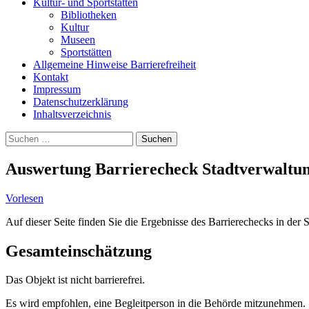
Kultur- und Sportstätten
Bibliotheken
Kultur
Museen
Sportstätten
Allgemeine Hinweise Barrierefreiheit
Kontakt
Impressum
Datenschutzerklärung
Inhaltsverzeichnis
Suche
Suchen
nach:
Auswertung Barrierecheck Stadtverwaltun
Vorlesen
Auf dieser Seite finden Sie die Ergebnisse des Barrierechecks in der 
Gesamteinschätzung
Das Objekt ist nicht barrierefrei.
Es wird empfohlen, eine Begleitperson in die Behörde mitzunehmen.