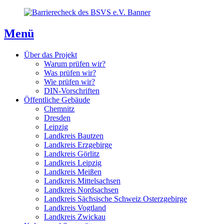
Direkt
Direkt
Direkt
zum
zur
zum
Inhaltsverzeichnis
Kontaktseite
Inhalt
Menü
Über das Projekt
Warum prüfen wir?
Was prüfen wir?
Wie prüfen wir?
DIN-Vorschriften
Öffentliche Gebäude
Chemnitz
Dresden
Leipzig
Landkreis Bautzen
Landkreis Erzgebirge
Landkreis Görlitz
Landkreis Leipzig
Landkreis Meißen
Landkreis Mittelsachsen
Landkreis Nordsachsen
Landkreis Sächsische Schweiz Osterzgebirge
Landkreis Vogtland
Landkreis Zwickau