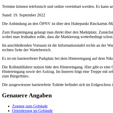
Termine können telefonisch und online vereinbart werden. Es kann a
Stand: 19. September 2022
Die Anbindung an den ÖPNV ist über den Haltepunkt Rinckartstr./M
Zum Haupteingang gelangt man direkt über den Marktplatz. Zunächst ge
wobei man festhalten sollte, dass die Markierung wetterbedingt schon s
Im anschließenden Vorraum ist die Informationstafel rechts an der W
rechten Seite der Wartebereich.
Es ist ein barrierefreier Parkplatz bei dem Hintereingang auf dem Nik
Die Rollstuhlfahrer nutzen bitte den Hintereingang. Hier gibt es ei
Hintereingang sowie der Aufzug. Im Inneren folgt eine Treppe mit ze
zum Bürgerbüro.
Die ausgewiesene barrierefreie Toilette befindet sich im Erdgeschoss i
Genauere Angaben
Zugang zum Gebäude
Orientierung im Gebäude