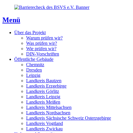
Direkt
Direkt
Direkt
zum
zur
zum
Inhaltsverzeichnis
Kontaktseite
Inhalt
Menü
Über das Projekt
Warum prüfen wir?
Was prüfen wir?
Wie prüfen wir?
DIN-Vorschriften
Öffentliche Gebäude
Chemnitz
Dresden
Leipzig
Landkreis Bautzen
Landkreis Erzgebirge
Landkreis Görlitz
Landkreis Leipzig
Landkreis Meißen
Landkreis Mittelsachsen
Landkreis Nordsachsen
Landkreis Sächsische Schweiz Osterzgebirge
Landkreis Vogtland
Landkreis Zwickau