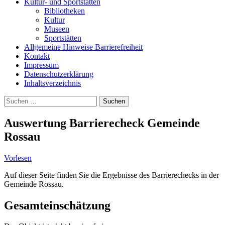
Kultur- und Sportstätten
Bibliotheken
Kultur
Museen
Sportstätten
Allgemeine Hinweise Barrierefreiheit
Kontakt
Impressum
Datenschutzerklärung
Inhaltsverzeichnis
Suche
Suchen
nach:
Auswertung Barrierecheck Gemeinde
Rossau
Vorlesen
Auf dieser Seite finden Sie die Ergebnisse des Barrierechecks in der
Gemeinde Rossau.
Gesamteinschätzung