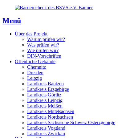
Direkt
Direkt
Direkt
zum
zur
zum
Inhaltsverzeichnis
Kontaktseite
Inhalt
Menü
Über das Projekt
Warum prüfen wir?
Was prüfen wir?
Wie prüfen wir?
DIN-Vorschriften
Öffentliche Gebäude
Chemnitz
Dresden
Leipzig
Landkreis Bautzen
Landkreis Erzgebirge
Landkreis Görlitz
Landkreis Leipzig
Landkreis Meißen
Landkreis Mittelsachsen
Landkreis Nordsachsen
Landkreis Sächsische Schweiz Osterzgebirge
Landkreis Vogtland
Landkreis Zwickau