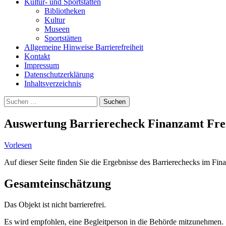
Kultur- und Sportstätten
Bibliotheken
Kultur
Museen
Sportstätten
Allgemeine Hinweise Barrierefreiheit
Kontakt
Impressum
Datenschutzerklärung
Inhaltsverzeichnis
Suche
Suchen
nach:
Auswertung Barrierecheck Finanzamt Fre
Vorlesen
Auf dieser Seite finden Sie die Ergebnisse des Barrierechecks im Fin
Gesamteinschätzung
Das Objekt ist nicht barrierefrei.
Es wird empfohlen, eine Begleitperson in die Behörde mitzunehmen.