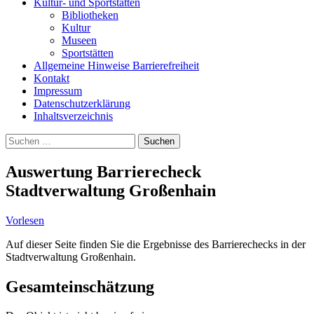
Kultur- und Sportstätten
Bibliotheken
Kultur
Museen
Sportstätten
Allgemeine Hinweise Barrierefreiheit
Kontakt
Impressum
Datenschutzerklärung
Inhaltsverzeichnis
Suche
Suchen
nach:
Auswertung Barrierecheck
Stadtverwaltung Großenhain
Vorlesen
Auf dieser Seite finden Sie die Ergebnisse des Barrierechecks in der
Stadtverwaltung Großenhain.
Gesamteinschätzung