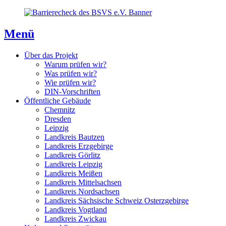
Direkt
Direkt
Direkt
zum
zur
zum
Inhaltsverzeichnis
Kontaktseite
Inhalt
Menü
Über das Projekt
Warum prüfen wir?
Was prüfen wir?
Wie prüfen wir?
DIN-Vorschriften
Öffentliche Gebäude
Chemnitz
Dresden
Leipzig
Landkreis Bautzen
Landkreis Erzgebirge
Landkreis Görlitz
Landkreis Leipzig
Landkreis Meißen
Landkreis Mittelsachsen
Landkreis Nordsachsen
Landkreis Sächsische Schweiz Osterzgebirge
Landkreis Vogtland
Landkreis Zwickau