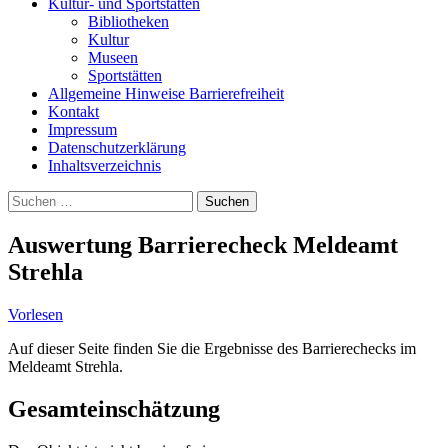
Kultur- und Sportstätten
Bibliotheken
Kultur
Museen
Sportstätten
Allgemeine Hinweise Barrierefreiheit
Kontakt
Impressum
Datenschutzerklärung
Inhaltsverzeichnis
Suche
Suchen
nach:
Auswertung Barrierecheck Meldeamt
Strehla
Vorlesen
Auf dieser Seite finden Sie die Ergebnisse des Barrierechecks im
Meldeamt Strehla.
Gesamteinschätzung