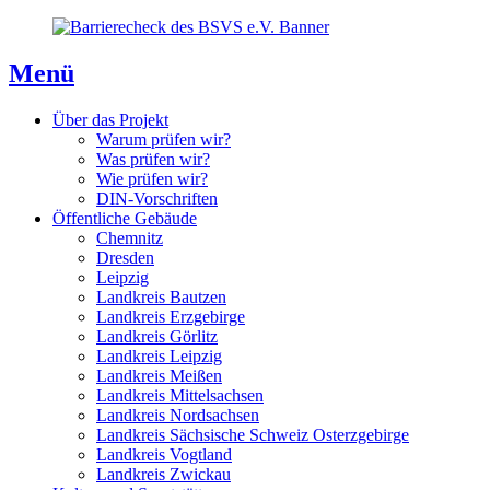
Direkt
Direkt
Direkt
zum
zur
zum
Inhaltsverzeichnis
Kontaktseite
Inhalt
Menü
Über das Projekt
Warum prüfen wir?
Was prüfen wir?
Wie prüfen wir?
DIN-Vorschriften
Öffentliche Gebäude
Chemnitz
Dresden
Leipzig
Landkreis Bautzen
Landkreis Erzgebirge
Landkreis Görlitz
Landkreis Leipzig
Landkreis Meißen
Landkreis Mittelsachsen
Landkreis Nordsachsen
Landkreis Sächsische Schweiz Osterzgebirge
Landkreis Vogtland
Landkreis Zwickau