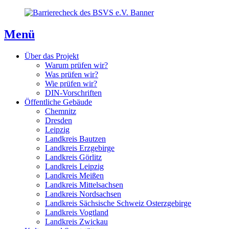
Direkt
Direkt
Direkt
zum
zur
zum
Inhaltsverzeichnis
Kontaktseite
Inhalt
Menü
Über das Projekt
Warum prüfen wir?
Was prüfen wir?
Wie prüfen wir?
DIN-Vorschriften
Öffentliche Gebäude
Chemnitz
Dresden
Leipzig
Landkreis Bautzen
Landkreis Erzgebirge
Landkreis Görlitz
Landkreis Leipzig
Landkreis Meißen
Landkreis Mittelsachsen
Landkreis Nordsachsen
Landkreis Sächsische Schweiz Osterzgebirge
Landkreis Vogtland
Landkreis Zwickau