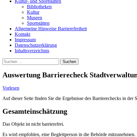
Kultur- und Sportstätten
Bibliotheken
Kultur
Museen
Sportstätten
Allgemeine Hinweise Barrierefreiheit
Kontakt
Impressum
Datenschutzerklärung
Inhaltsverzeichnis
Suche
Suchen
nach:
Auswertung Barrierecheck Stadtverwaltu
Vorlesen
Auf dieser Seite finden Sie die Ergebnisse des Barrierechecks in der
Gesamteinschätzung
Das Objekt ist nicht barrierefrei.
Es wird empfohlen, eine Begleitperson in die Behörde mitzunehmen.