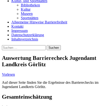
Kultur- und Sportstätten
Bibliotheken
Kultur
Museen
Sportstätten
Allgemeine Hinweise Barrierefreiheit
Kontakt
Impressum
Datenschutzerklärung
Inhaltsverzeichnis
Suche
Suchen
nach:
Auswertung Barrierecheck Jugendamt
Landkreis Görlitz
Vorlesen
Auf dieser Seite finden Sie die Ergebnisse des Barrierechecks im
Jugendamt Landkreis Görlitz.
Gesamteinschätzung