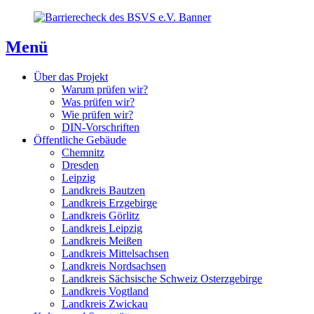
Direkt
Direkt
Direkt
zum
zur
zum
Inhaltsverzeichnis
Kontaktseite
Inhalt
Menü
Über das Projekt
Warum prüfen wir?
Was prüfen wir?
Wie prüfen wir?
DIN-Vorschriften
Öffentliche Gebäude
Chemnitz
Dresden
Leipzig
Landkreis Bautzen
Landkreis Erzgebirge
Landkreis Görlitz
Landkreis Leipzig
Landkreis Meißen
Landkreis Mittelsachsen
Landkreis Nordsachsen
Landkreis Sächsische Schweiz Osterzgebirge
Landkreis Vogtland
Landkreis Zwickau