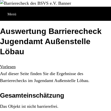
Direkt
Direkt
Direkt
zum
zur
zum
S
Menü
Inhaltsverzeichnis
Kontaktseite
Inhalt
Auswertung Barrierecheck
Jugendamt Außenstelle
Löbau
Vorlesen
Auf dieser Seite finden Sie die Ergebnisse des
Barrierechecks im Jugendamt Außenstelle Löbau.
Gesamteinschätzung
Das Objekt ist nicht barrierefrei.