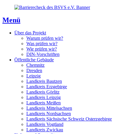
Direkt
Direkt
Direkt
zum
zur
zum
Inhaltsverzeichnis
Kontaktseite
Inhalt
Menü
Über das Projekt
Warum prüfen wir?
Was prüfen wir?
Wie prüfen wir?
DIN-Vorschriften
Öffentliche Gebäude
Chemnitz
Dresden
Leipzig
Landkreis Bautzen
Landkreis Erzgebirge
Landkreis Görlitz
Landkreis Leipzig
Landkreis Meißen
Landkreis Mittelsachsen
Landkreis Nordsachsen
Landkreis Sächsische Schweiz Osterzgebirge
Landkreis Vogtland
Landkreis Zwickau