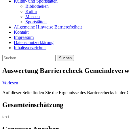
Kultur- und Sportstätten
Bibliotheken
Kultur
Museen
Sportstätten
Allgemeine Hinweise Barrierefreiheit
Kontakt
Impressum
Datenschutzerklärung
Inhaltsverzeichnis
Suche
Suchen
nach:
Auswertung Barrierecheck Gemeindeverw
Vorlesen
Auf dieser Seite finden Sie die Ergebnisse des Barrierechecks in d
Gesamteinschätzung
text