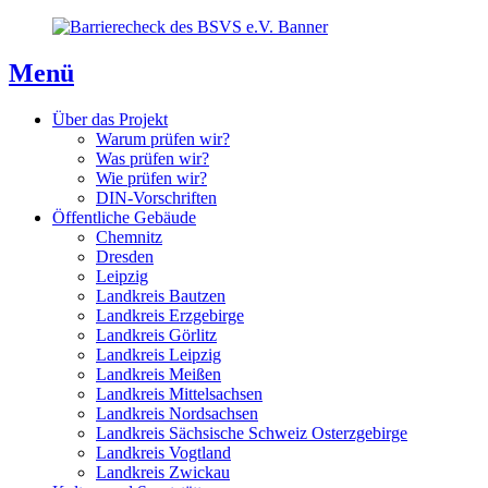
Direkt
Direkt
Direkt
zum
zur
zum
Inhaltsverzeichnis
Kontaktseite
Inhalt
Menü
Über das Projekt
Warum prüfen wir?
Was prüfen wir?
Wie prüfen wir?
DIN-Vorschriften
Öffentliche Gebäude
Chemnitz
Dresden
Leipzig
Landkreis Bautzen
Landkreis Erzgebirge
Landkreis Görlitz
Landkreis Leipzig
Landkreis Meißen
Landkreis Mittelsachsen
Landkreis Nordsachsen
Landkreis Sächsische Schweiz Osterzgebirge
Landkreis Vogtland
Landkreis Zwickau