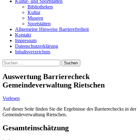
Kultur- und Sportstätten
Bibliotheken
Kultur
Museen
Sportstätten
Allgemeine Hinweise Barrierefreiheit
Kontakt
Impressum
Datenschutzerklärung
Inhaltsverzeichnis
Suche
Suchen
nach:
Auswertung Barrierecheck
Gemeindeverwaltung Rietschen
Vorlesen
Auf dieser Seite finden Sie die Ergebnisse des Barrierechecks in der
Gemeindeverwaltung Rietschen.
Gesamteinschätzung