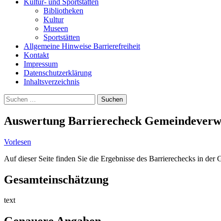
Kultur- und Sportstätten
Bibliotheken
Kultur
Museen
Sportstätten
Allgemeine Hinweise Barrierefreiheit
Kontakt
Impressum
Datenschutzerklärung
Inhaltsverzeichnis
Suche
Suchen
nach:
Auswertung Barrierecheck Gemeindeverwa
Vorlesen
Auf dieser Seite finden Sie die Ergebnisse des Barrierechecks in de
Gesamteinschätzung
text