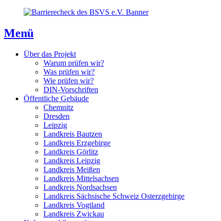
Direkt
Direkt
Direkt
zum
zur
zum
Inhaltsverzeichnis
Kontaktseite
Inhalt
Menü
Über das Projekt
Warum prüfen wir?
Was prüfen wir?
Wie prüfen wir?
DIN-Vorschriften
Öffentliche Gebäude
Chemnitz
Dresden
Leipzig
Landkreis Bautzen
Landkreis Erzgebirge
Landkreis Görlitz
Landkreis Leipzig
Landkreis Meißen
Landkreis Mittelsachsen
Landkreis Nordsachsen
Landkreis Sächsische Schweiz Osterzgebirge
Landkreis Vogtland
Landkreis Zwickau