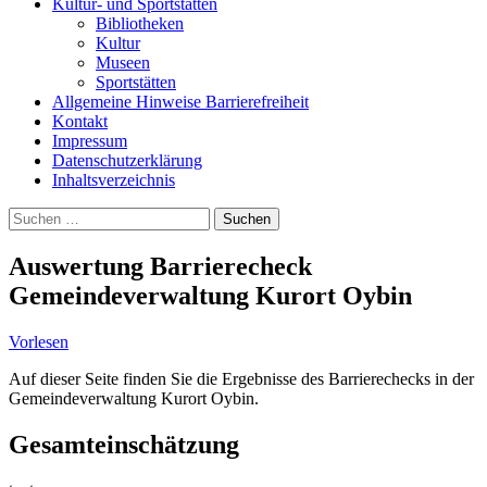
Kultur- und Sportstätten
Bibliotheken
Kultur
Museen
Sportstätten
Allgemeine Hinweise Barrierefreiheit
Kontakt
Impressum
Datenschutzerklärung
Inhaltsverzeichnis
Suche
Suchen
nach:
Auswertung Barrierecheck
Gemeindeverwaltung Kurort Oybin
Vorlesen
Auf dieser Seite finden Sie die Ergebnisse des Barrierechecks in der
Gemeindeverwaltung Kurort Oybin.
Gesamteinschätzung