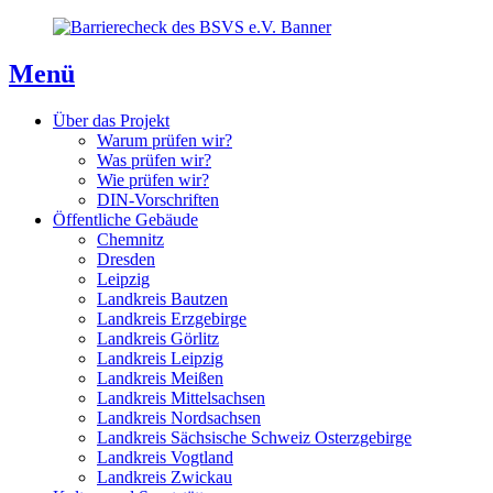
Direkt
Direkt
Direkt
zum
zur
zum
Inhaltsverzeichnis
Kontaktseite
Inhalt
Menü
Über das Projekt
Warum prüfen wir?
Was prüfen wir?
Wie prüfen wir?
DIN-Vorschriften
Öffentliche Gebäude
Chemnitz
Dresden
Leipzig
Landkreis Bautzen
Landkreis Erzgebirge
Landkreis Görlitz
Landkreis Leipzig
Landkreis Meißen
Landkreis Mittelsachsen
Landkreis Nordsachsen
Landkreis Sächsische Schweiz Osterzgebirge
Landkreis Vogtland
Landkreis Zwickau