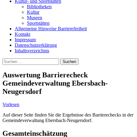
Kultur- und Sportstätten
Bibliotheken
Kultur
Museen
Sportstätten
Allgemeine Hinweise Barrierefreiheit
Kontakt
Impressum
Datenschutzerklärung
Inhaltsverzeichnis
Suche
Suchen
nach:
Auswertung Barrierecheck
Gemeindeverwaltung Ebersbach-
Neugersdorf
Vorlesen
Auf dieser Seite finden Sie die Ergebnisse des Barrierechecks in der
Gemeindeverwaltung Ebersbach-Neugersdorf.
Gesamteinschätzung