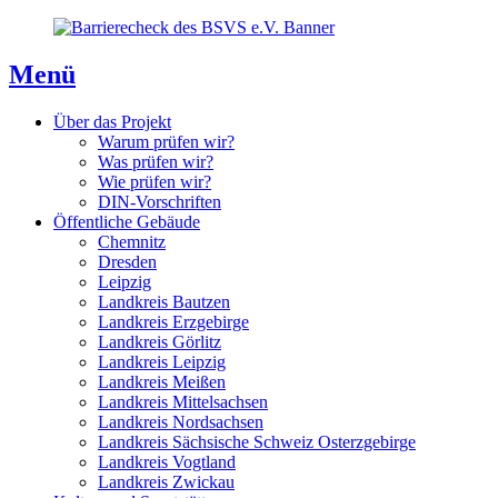
Direkt
Direkt
Direkt
zum
zur
zum
Inhaltsverzeichnis
Kontaktseite
Inhalt
Menü
Über das Projekt
Warum prüfen wir?
Was prüfen wir?
Wie prüfen wir?
DIN-Vorschriften
Öffentliche Gebäude
Chemnitz
Dresden
Leipzig
Landkreis Bautzen
Landkreis Erzgebirge
Landkreis Görlitz
Landkreis Leipzig
Landkreis Meißen
Landkreis Mittelsachsen
Landkreis Nordsachsen
Landkreis Sächsische Schweiz Osterzgebirge
Landkreis Vogtland
Landkreis Zwickau