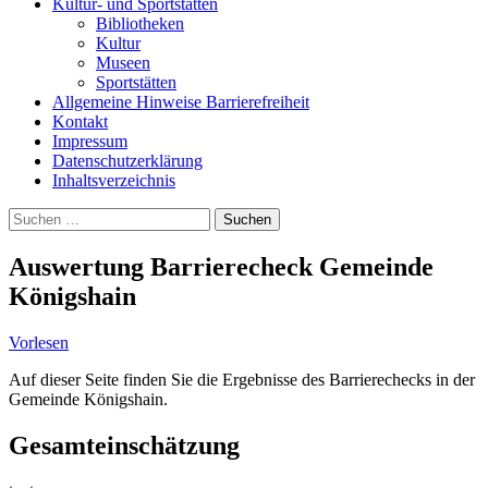
Kultur- und Sportstätten
Bibliotheken
Kultur
Museen
Sportstätten
Allgemeine Hinweise Barrierefreiheit
Kontakt
Impressum
Datenschutzerklärung
Inhaltsverzeichnis
Suche
Suchen
nach:
Auswertung Barrierecheck Gemeinde
Königshain
Vorlesen
Auf dieser Seite finden Sie die Ergebnisse des Barrierechecks in der
Gemeinde Königshain.
Gesamteinschätzung