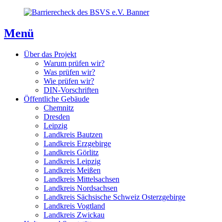
Direkt
Direkt
Direkt
zum
zur
zum
Inhaltsverzeichnis
Kontaktseite
Inhalt
Menü
Über das Projekt
Warum prüfen wir?
Was prüfen wir?
Wie prüfen wir?
DIN-Vorschriften
Öffentliche Gebäude
Chemnitz
Dresden
Leipzig
Landkreis Bautzen
Landkreis Erzgebirge
Landkreis Görlitz
Landkreis Leipzig
Landkreis Meißen
Landkreis Mittelsachsen
Landkreis Nordsachsen
Landkreis Sächsische Schweiz Osterzgebirge
Landkreis Vogtland
Landkreis Zwickau