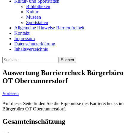
Kultur- und Sportstätten
Bibliotheken
Kultur
Museen
Sportstätten
Allgemeine Hinweise Barrierefreiheit
Kontakt
Impressum
Datenschutzerklärung
Inhaltsverzeichnis
Suche
Suchen
nach:
Auswertung Barrierecheck Bürgerbüro
OT Obercunnersdorf
Vorlesen
Auf dieser Seite finden Sie die Ergebnisse des Barrierechecks im
Bürgerbüro OT Obercunnersdorf.
Gesamteinschätzung