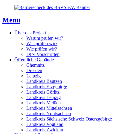
Direkt
Direkt
Direkt
zum
zur
zum
Inhaltsverzeichnis
Kontaktseite
Inhalt
Menü
Über das Projekt
Warum prüfen wir?
Was prüfen wir?
Wie prüfen wir?
DIN-Vorschriften
Öffentliche Gebäude
Chemnitz
Dresden
Leipzig
Landkreis Bautzen
Landkreis Erzgebirge
Landkreis Görlitz
Landkreis Leipzig
Landkreis Meißen
Landkreis Mittelsachsen
Landkreis Nordsachsen
Landkreis Sächsische Schweiz Osterzgebirge
Landkreis Vogtland
Landkreis Zwickau