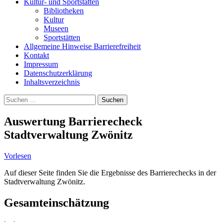
Kultur- und Sportstätten
Bibliotheken
Kultur
Museen
Sportstätten
Allgemeine Hinweise Barrierefreiheit
Kontakt
Impressum
Datenschutzerklärung
Inhaltsverzeichnis
Suche
Suchen
nach:
Auswertung Barrierecheck
Stadtverwaltung Zwönitz
Vorlesen
Auf dieser Seite finden Sie die Ergebnisse des Barrierechecks in der
Stadtverwaltung Zwönitz.
Gesamteinschätzung