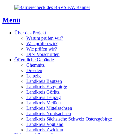
Direkt
Direkt
Direkt
zum
zur
zum
Inhaltsverzeichnis
Kontaktseite
Inhalt
Menü
Über das Projekt
Warum prüfen wir?
Was prüfen wir?
Wie prüfen wir?
DIN-Vorschriften
Öffentliche Gebäude
Chemnitz
Dresden
Leipzig
Landkreis Bautzen
Landkreis Erzgebirge
Landkreis Görlitz
Landkreis Leipzig
Landkreis Meißen
Landkreis Mittelsachsen
Landkreis Nordsachsen
Landkreis Sächsische Schweiz Osterzgebirge
Landkreis Vogtland
Landkreis Zwickau