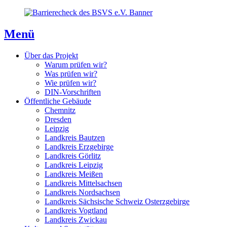
Direkt
Direkt
Direkt
zum
zur
zum
Inhaltsverzeichnis
Kontaktseite
Inhalt
Menü
Über das Projekt
Warum prüfen wir?
Was prüfen wir?
Wie prüfen wir?
DIN-Vorschriften
Öffentliche Gebäude
Chemnitz
Dresden
Leipzig
Landkreis Bautzen
Landkreis Erzgebirge
Landkreis Görlitz
Landkreis Leipzig
Landkreis Meißen
Landkreis Mittelsachsen
Landkreis Nordsachsen
Landkreis Sächsische Schweiz Osterzgebirge
Landkreis Vogtland
Landkreis Zwickau