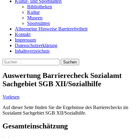
Kultur- und Sportstätten
Bibliotheken
Kultur
Museen
Sportstätten
Allgemeine Hinweise Barrierefreiheit
Kontakt
Impressum
Datenschutzerklärung
Inhaltsverzeichnis
Suche
Suchen
nach:
Auswertung Barrierecheck Sozialamt
Sachgebiet SGB XII/Sozialhilfe
Vorlesen
Auf dieser Seite finden Sie die Ergebnisse des Barrierechecks im
Sozialamt Sachgebiet SGB XII/Sozialhilfe.
Gesamteinschätzung