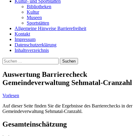
Kultur- und Sportstätten
Bibliotheken
Kultur
Museen
Sportstätten
Allgemeine Hinweise Barrierefreiheit
Kontakt
Impressum
Datenschutzerklärung
Inhaltsverzeichnis
Suche
Suchen
nach:
Auswertung Barrierecheck
Gemeindeverwaltung Sehmatal-Cranzahl
Vorlesen
Auf dieser Seite finden Sie die Ergebnisse des Barrierechecks in der
Gemeindeverwaltung Sehmatal-Cranzahl.
Gesamteinschätzung