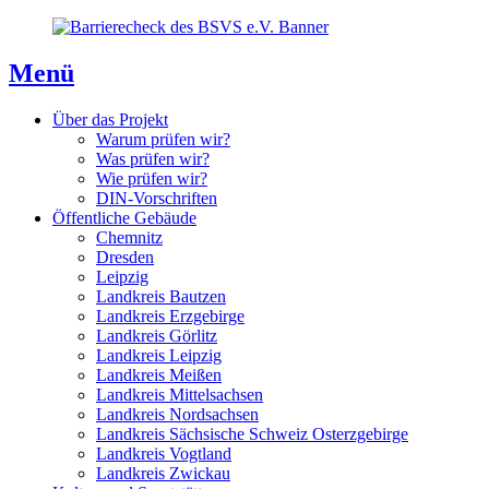
Direkt
Direkt
Direkt
zum
zur
zum
Inhaltsverzeichnis
Kontaktseite
Inhalt
Menü
Über das Projekt
Warum prüfen wir?
Was prüfen wir?
Wie prüfen wir?
DIN-Vorschriften
Öffentliche Gebäude
Chemnitz
Dresden
Leipzig
Landkreis Bautzen
Landkreis Erzgebirge
Landkreis Görlitz
Landkreis Leipzig
Landkreis Meißen
Landkreis Mittelsachsen
Landkreis Nordsachsen
Landkreis Sächsische Schweiz Osterzgebirge
Landkreis Vogtland
Landkreis Zwickau