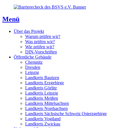
Direkt
Direkt
Direkt
zum
zur
zum
Inhaltsverzeichnis
Kontaktseite
Inhalt
Menü
Über das Projekt
Warum prüfen wir?
Was prüfen wir?
Wie prüfen wir?
DIN-Vorschriften
Öffentliche Gebäude
Chemnitz
Dresden
Leipzig
Landkreis Bautzen
Landkreis Erzgebirge
Landkreis Görlitz
Landkreis Leipzig
Landkreis Meißen
Landkreis Mittelsachsen
Landkreis Nordsachsen
Landkreis Sächsische Schweiz Osterzgebirge
Landkreis Vogtland
Landkreis Zwickau