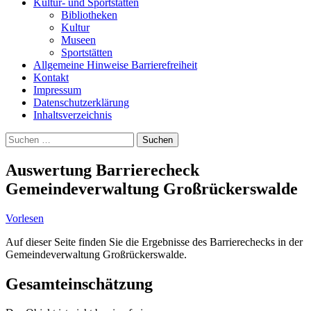
Kultur- und Sportstätten
Bibliotheken
Kultur
Museen
Sportstätten
Allgemeine Hinweise Barrierefreiheit
Kontakt
Impressum
Datenschutzerklärung
Inhaltsverzeichnis
Suche
Suchen
nach:
Auswertung Barrierecheck
Gemeindeverwaltung Großrückerswalde
Vorlesen
Auf dieser Seite finden Sie die Ergebnisse des Barrierechecks in der
Gemeindeverwaltung Großrückerswalde.
Gesamteinschätzung