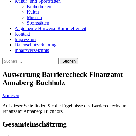
Kultur- und Sportstätten
Bibliotheken
Kultur
Museen
Sportstätten
Allgemeine Hinweise Barrierefreiheit
Kontakt
Impressum
Datenschutzerklärung
Inhaltsverzeichnis
Suche
Suchen
nach:
Auswertung Barrierecheck Finanzamt
Annaberg-Buchholz
Vorlesen
Auf dieser Seite finden Sie die Ergebnisse des Barrierechecks im
Finanzamt Annaberg-Buchholz.
Gesamteinschätzung