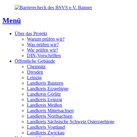
Direkt
Direkt
Direkt
zum
zur
zum
Inhaltsverzeichnis
Kontaktseite
Inhalt
Menü
Über das Projekt
Warum prüfen wir?
Was prüfen wir?
Wie prüfen wir?
DIN-Vorschriften
Öffentliche Gebäude
Chemnitz
Dresden
Leipzig
Landkreis Bautzen
Landkreis Erzgebirge
Landkreis Görlitz
Landkreis Leipzig
Landkreis Meißen
Landkreis Mittelsachsen
Landkreis Nordsachsen
Landkreis Sächsische Schweiz Osterzgebirge
Landkreis Vogtland
Landkreis Zwickau