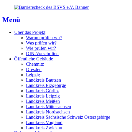
Direkt
Direkt
Direkt
zum
zur
zum
Inhaltsverzeichnis
Kontaktseite
Inhalt
Menü
Über das Projekt
Warum prüfen wir?
Was prüfen wir?
Wie prüfen wir?
DIN-Vorschriften
Öffentliche Gebäude
Chemnitz
Dresden
Leipzig
Landkreis Bautzen
Landkreis Erzgebirge
Landkreis Görlitz
Landkreis Leipzig
Landkreis Meißen
Landkreis Mittelsachsen
Landkreis Nordsachsen
Landkreis Sächsische Schweiz Osterzgebirge
Landkreis Vogtland
Landkreis Zwickau