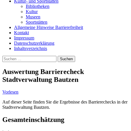
Kultur- und Sportstätten
Bibliotheken
Kultur
Museen
Sportstätten
Allgemeine Hinweise Barrierefreiheit
Kontakt
Impressum
Datenschutzerklärung
Inhaltsverzeichnis
Suche
Suchen
nach:
Auswertung Barrierecheck
Stadtverwaltung Bautzen
Vorlesen
Auf dieser Seite finden Sie die Ergebnisse des Barrierechecks in der
Stadtverwaltung Bautzen.
Gesamteinschätzung