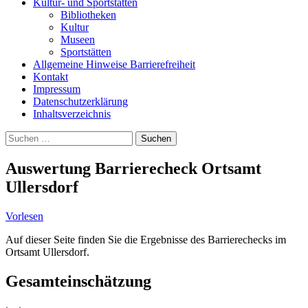
Kultur- und Sportstätten
Bibliotheken
Kultur
Museen
Sportstätten
Allgemeine Hinweise Barrierefreiheit
Kontakt
Impressum
Datenschutzerklärung
Inhaltsverzeichnis
Suche
Suchen
nach:
Auswertung Barrierecheck Ortsamt
Ullersdorf
Vorlesen
Auf dieser Seite finden Sie die Ergebnisse des Barrierechecks im
Ortsamt Ullersdorf.
Gesamteinschätzung