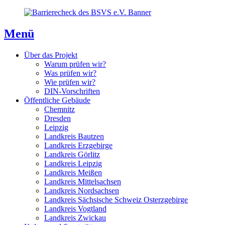
Direkt
Direkt
Direkt
zum
zur
zum
Inhaltsverzeichnis
Kontaktseite
Inhalt
Menü
Über das Projekt
Warum prüfen wir?
Was prüfen wir?
Wie prüfen wir?
DIN-Vorschriften
Öffentliche Gebäude
Chemnitz
Dresden
Leipzig
Landkreis Bautzen
Landkreis Erzgebirge
Landkreis Görlitz
Landkreis Leipzig
Landkreis Meißen
Landkreis Mittelsachsen
Landkreis Nordsachsen
Landkreis Sächsische Schweiz Osterzgebirge
Landkreis Vogtland
Landkreis Zwickau