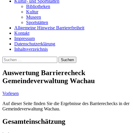
Kultur- und Sportstätten
Bibliotheken
Kultur
Museen
Sportstätten
Allgemeine Hinweise Barrierefreiheit
Kontakt
Impressum
Datenschutzerklärung
Inhaltsverzeichnis
Suche
Suchen
nach:
Auswertung Barrierecheck
Gemeindeverwaltung Wachau
Vorlesen
Auf dieser Seite finden Sie die Ergebnisse des Barrierechecks in der
Gemeindeverwaltung Wachau.
Gesamteinschätzung