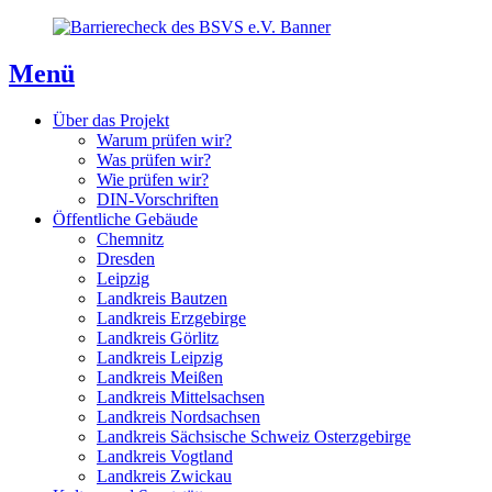
Direkt
Direkt
Direkt
zum
zur
zum
Inhaltsverzeichnis
Kontaktseite
Inhalt
Menü
Über das Projekt
Warum prüfen wir?
Was prüfen wir?
Wie prüfen wir?
DIN-Vorschriften
Öffentliche Gebäude
Chemnitz
Dresden
Leipzig
Landkreis Bautzen
Landkreis Erzgebirge
Landkreis Görlitz
Landkreis Leipzig
Landkreis Meißen
Landkreis Mittelsachsen
Landkreis Nordsachsen
Landkreis Sächsische Schweiz Osterzgebirge
Landkreis Vogtland
Landkreis Zwickau