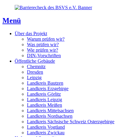
Direkt
Direkt
Direkt
zum
zur
zum
Inhaltsverzeichnis
Kontaktseite
Inhalt
Menü
Über das Projekt
Warum prüfen wir?
Was prüfen wir?
Wie prüfen wir?
DIN-Vorschriften
Öffentliche Gebäude
Chemnitz
Dresden
Leipzig
Landkreis Bautzen
Landkreis Erzgebirge
Landkreis Görlitz
Landkreis Leipzig
Landkreis Meißen
Landkreis Mittelsachsen
Landkreis Nordsachsen
Landkreis Sächsische Schweiz Osterzgebirge
Landkreis Vogtland
Landkreis Zwickau