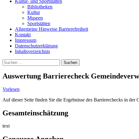
Kultur- und Sportstätten
Bibliotheken
Kultur
Museen
Sportstätten
Allgemeine Hinweise Barrierefreiheit
Kontakt
Impressum
Datenschutzerklärung
Inhaltsverzeichnis
Suche
Suchen
nach:
Auswertung Barrierecheck Gemeindeverw
Vorlesen
Auf dieser Seite finden Sie die Ergebnisse des Barrierechecks in de
Gesamteinschätzung
text