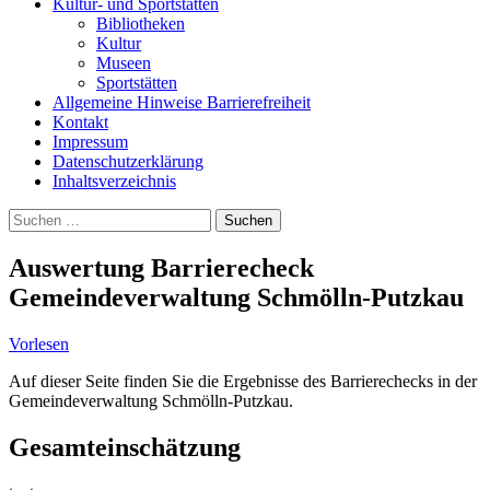
Kultur- und Sportstätten
Bibliotheken
Kultur
Museen
Sportstätten
Allgemeine Hinweise Barrierefreiheit
Kontakt
Impressum
Datenschutzerklärung
Inhaltsverzeichnis
Suche
Suchen
nach:
Auswertung Barrierecheck
Gemeindeverwaltung Schmölln-Putzkau
Vorlesen
Auf dieser Seite finden Sie die Ergebnisse des Barrierechecks in der
Gemeindeverwaltung Schmölln-Putzkau.
Gesamteinschätzung