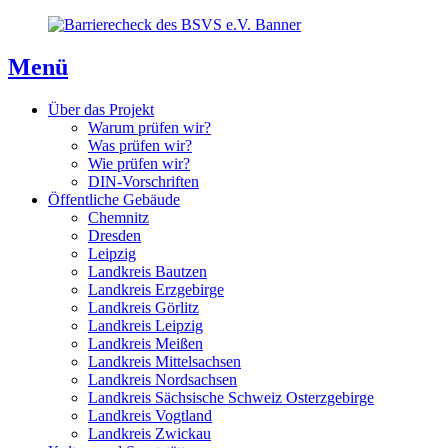
Direkt
Direkt
Direkt
zum
zur
zum
Inhaltsverzeichnis
Kontaktseite
Inhalt
Menü
Über das Projekt
Warum prüfen wir?
Was prüfen wir?
Wie prüfen wir?
DIN-Vorschriften
Öffentliche Gebäude
Chemnitz
Dresden
Leipzig
Landkreis Bautzen
Landkreis Erzgebirge
Landkreis Görlitz
Landkreis Leipzig
Landkreis Meißen
Landkreis Mittelsachsen
Landkreis Nordsachsen
Landkreis Sächsische Schweiz Osterzgebirge
Landkreis Vogtland
Landkreis Zwickau