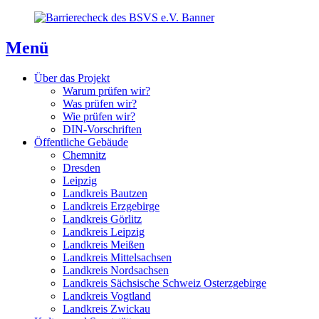
Direkt
Direkt
Direkt
zum
zur
zum
Inhaltsverzeichnis
Kontaktseite
Inhalt
Menü
Über das Projekt
Warum prüfen wir?
Was prüfen wir?
Wie prüfen wir?
DIN-Vorschriften
Öffentliche Gebäude
Chemnitz
Dresden
Leipzig
Landkreis Bautzen
Landkreis Erzgebirge
Landkreis Görlitz
Landkreis Leipzig
Landkreis Meißen
Landkreis Mittelsachsen
Landkreis Nordsachsen
Landkreis Sächsische Schweiz Osterzgebirge
Landkreis Vogtland
Landkreis Zwickau