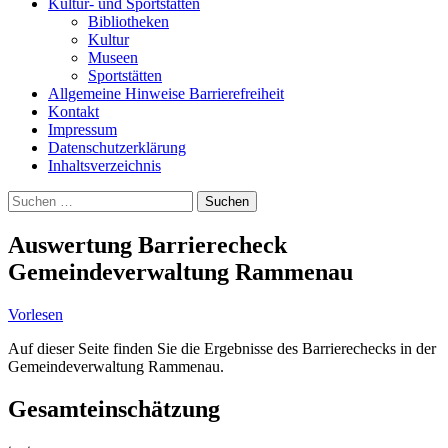
Kultur- und Sportstätten
Bibliotheken
Kultur
Museen
Sportstätten
Allgemeine Hinweise Barrierefreiheit
Kontakt
Impressum
Datenschutzerklärung
Inhaltsverzeichnis
Suche
Suchen
nach:
Auswertung Barrierecheck
Gemeindeverwaltung Rammenau
Vorlesen
Auf dieser Seite finden Sie die Ergebnisse des Barrierechecks in der
Gemeindeverwaltung Rammenau.
Gesamteinschätzung