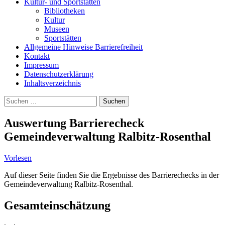
Kultur- und Sportstätten
Bibliotheken
Kultur
Museen
Sportstätten
Allgemeine Hinweise Barrierefreiheit
Kontakt
Impressum
Datenschutzerklärung
Inhaltsverzeichnis
Suche
Suchen
nach:
Auswertung Barrierecheck
Gemeindeverwaltung Ralbitz-Rosenthal
Vorlesen
Auf dieser Seite finden Sie die Ergebnisse des Barrierechecks in der
Gemeindeverwaltung Ralbitz-Rosenthal.
Gesamteinschätzung