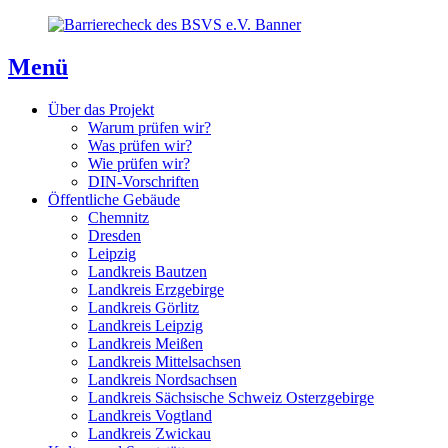
Direkt
Direkt
Direkt
zum
zur
zum
Inhaltsverzeichnis
Kontaktseite
Inhalt
Menü
Über das Projekt
Warum prüfen wir?
Was prüfen wir?
Wie prüfen wir?
DIN-Vorschriften
Öffentliche Gebäude
Chemnitz
Dresden
Leipzig
Landkreis Bautzen
Landkreis Erzgebirge
Landkreis Görlitz
Landkreis Leipzig
Landkreis Meißen
Landkreis Mittelsachsen
Landkreis Nordsachsen
Landkreis Sächsische Schweiz Osterzgebirge
Landkreis Vogtland
Landkreis Zwickau