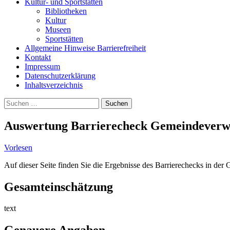
Kultur- und Sportstätten
Bibliotheken
Kultur
Museen
Sportstätten
Allgemeine Hinweise Barrierefreiheit
Kontakt
Impressum
Datenschutzerklärung
Inhaltsverzeichnis
Suche
Suchen
nach:
Auswertung Barrierecheck Gemeindeverw
Vorlesen
Auf dieser Seite finden Sie die Ergebnisse des Barrierechecks in d
Gesamteinschätzung
text