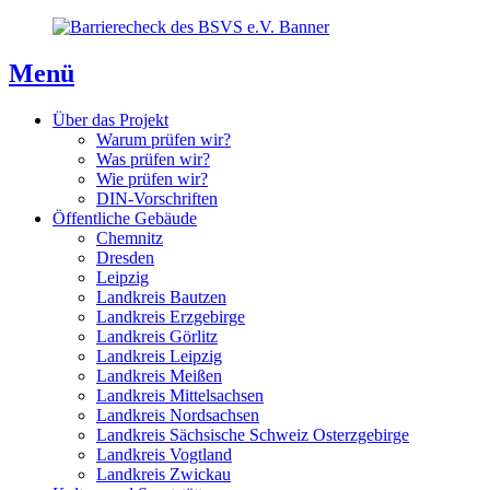
Direkt
Direkt
Direkt
zum
zur
zum
Inhaltsverzeichnis
Kontaktseite
Inhalt
Menü
Über das Projekt
Warum prüfen wir?
Was prüfen wir?
Wie prüfen wir?
DIN-Vorschriften
Öffentliche Gebäude
Chemnitz
Dresden
Leipzig
Landkreis Bautzen
Landkreis Erzgebirge
Landkreis Görlitz
Landkreis Leipzig
Landkreis Meißen
Landkreis Mittelsachsen
Landkreis Nordsachsen
Landkreis Sächsische Schweiz Osterzgebirge
Landkreis Vogtland
Landkreis Zwickau