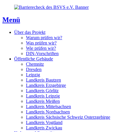
Direkt
Direkt
Direkt
zum
zur
zum
Inhaltsverzeichnis
Kontaktseite
Inhalt
Menü
Über das Projekt
Warum prüfen wir?
Was prüfen wir?
Wie prüfen wir?
DIN-Vorschriften
Öffentliche Gebäude
Chemnitz
Dresden
Leipzig
Landkreis Bautzen
Landkreis Erzgebirge
Landkreis Görlitz
Landkreis Leipzig
Landkreis Meißen
Landkreis Mittelsachsen
Landkreis Nordsachsen
Landkreis Sächsische Schweiz Osterzgebirge
Landkreis Vogtland
Landkreis Zwickau