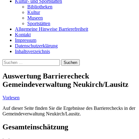
Kultur- und Sportstätten
Bibliotheken
Kultur
Museen
Sportstätten
Allgemeine Hinweise Barrierefreiheit
Kontakt
Impressum
Datenschutzerklärung
Inhaltsverzeichnis
Suche
Suchen
nach:
Auswertung Barrierecheck
Gemeindeverwaltung Neukirch/Lausitz
Vorlesen
Auf dieser Seite finden Sie die Ergebnisse des Barrierechecks in der
Gemeindeverwaltung Neukirch/Lausitz.
Gesamteinschätzung