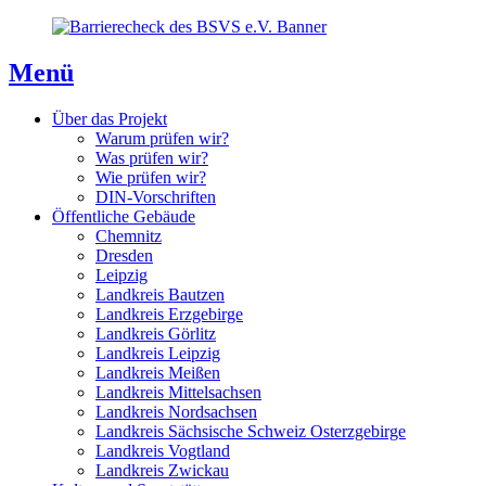
Direkt
Direkt
Direkt
zum
zur
zum
Inhaltsverzeichnis
Kontaktseite
Inhalt
Menü
Über das Projekt
Warum prüfen wir?
Was prüfen wir?
Wie prüfen wir?
DIN-Vorschriften
Öffentliche Gebäude
Chemnitz
Dresden
Leipzig
Landkreis Bautzen
Landkreis Erzgebirge
Landkreis Görlitz
Landkreis Leipzig
Landkreis Meißen
Landkreis Mittelsachsen
Landkreis Nordsachsen
Landkreis Sächsische Schweiz Osterzgebirge
Landkreis Vogtland
Landkreis Zwickau