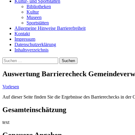
Kultur- und Sportstätten
Bibliotheken
Kultur
Museen
Sportstätten
Allgemeine Hinweise Barrierefreiheit
Kontakt
Impressum
Datenschutzerklärung
Inhaltsverzeichnis
Suche
Suchen
nach:
Auswertung Barrierecheck Gemeindeverwa
Vorlesen
Auf dieser Seite finden Sie die Ergebnisse des Barrierechecks in de
Gesamteinschätzung
text