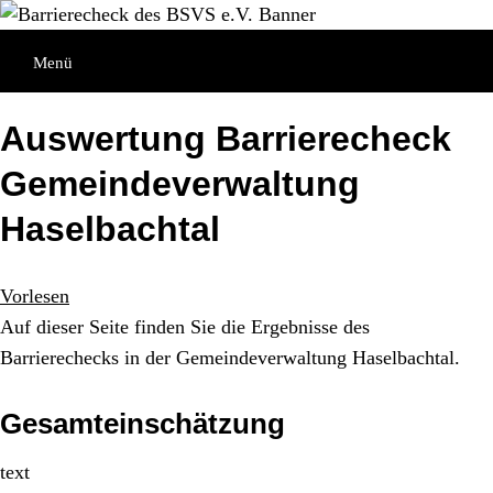
Direkt
Direkt
Direkt
zum
zur
zum
S
Menü
Inhaltsverzeichnis
Kontaktseite
Inhalt
Auswertung Barrierecheck
Gemeindeverwaltung
Haselbachtal
Vorlesen
Auf dieser Seite finden Sie die Ergebnisse des
Barrierechecks in der Gemeindeverwaltung Haselbachtal.
Gesamteinschätzung
text