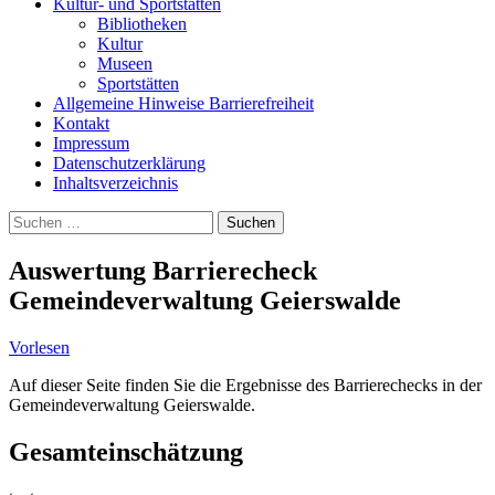
Kultur- und Sportstätten
Bibliotheken
Kultur
Museen
Sportstätten
Allgemeine Hinweise Barrierefreiheit
Kontakt
Impressum
Datenschutzerklärung
Inhaltsverzeichnis
Suche
Suchen
nach:
Auswertung Barrierecheck
Gemeindeverwaltung Geierswalde
Vorlesen
Auf dieser Seite finden Sie die Ergebnisse des Barrierechecks in der
Gemeindeverwaltung Geierswalde.
Gesamteinschätzung