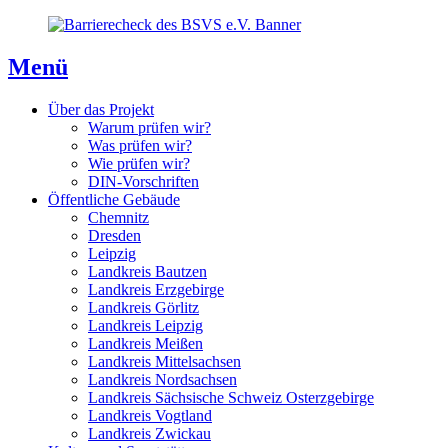
Direkt
Direkt
Direkt
zum
zur
zum
Inhaltsverzeichnis
Kontaktseite
Inhalt
Menü
Über das Projekt
Warum prüfen wir?
Was prüfen wir?
Wie prüfen wir?
DIN-Vorschriften
Öffentliche Gebäude
Chemnitz
Dresden
Leipzig
Landkreis Bautzen
Landkreis Erzgebirge
Landkreis Görlitz
Landkreis Leipzig
Landkreis Meißen
Landkreis Mittelsachsen
Landkreis Nordsachsen
Landkreis Sächsische Schweiz Osterzgebirge
Landkreis Vogtland
Landkreis Zwickau