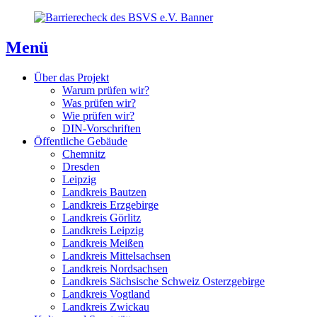
Direkt
Direkt
Direkt
zum
zur
zum
Inhaltsverzeichnis
Kontaktseite
Inhalt
Menü
Über das Projekt
Warum prüfen wir?
Was prüfen wir?
Wie prüfen wir?
DIN-Vorschriften
Öffentliche Gebäude
Chemnitz
Dresden
Leipzig
Landkreis Bautzen
Landkreis Erzgebirge
Landkreis Görlitz
Landkreis Leipzig
Landkreis Meißen
Landkreis Mittelsachsen
Landkreis Nordsachsen
Landkreis Sächsische Schweiz Osterzgebirge
Landkreis Vogtland
Landkreis Zwickau