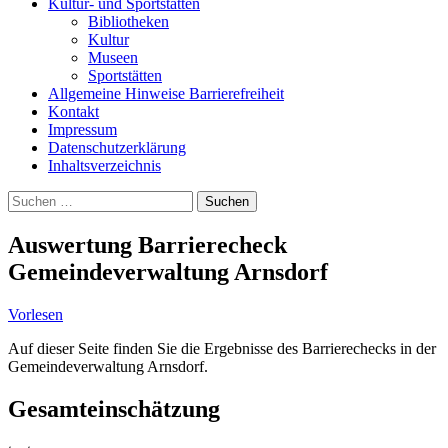
Kultur- und Sportstätten
Bibliotheken
Kultur
Museen
Sportstätten
Allgemeine Hinweise Barrierefreiheit
Kontakt
Impressum
Datenschutzerklärung
Inhaltsverzeichnis
Suche
Suchen
nach:
Auswertung Barrierecheck
Gemeindeverwaltung Arnsdorf
Vorlesen
Auf dieser Seite finden Sie die Ergebnisse des Barrierechecks in der
Gemeindeverwaltung Arnsdorf.
Gesamteinschätzung