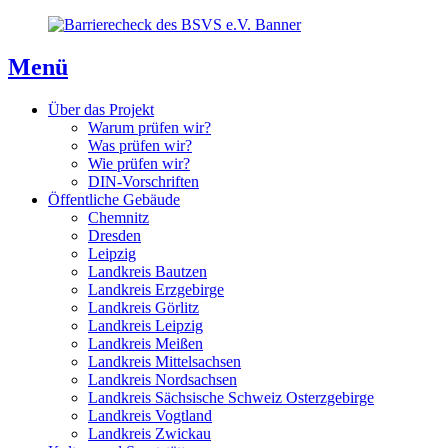
Direkt
Direkt
Direkt
zum
zur
zum
Inhaltsverzeichnis
Kontaktseite
Inhalt
Menü
Über das Projekt
Warum prüfen wir?
Was prüfen wir?
Wie prüfen wir?
DIN-Vorschriften
Öffentliche Gebäude
Chemnitz
Dresden
Leipzig
Landkreis Bautzen
Landkreis Erzgebirge
Landkreis Görlitz
Landkreis Leipzig
Landkreis Meißen
Landkreis Mittelsachsen
Landkreis Nordsachsen
Landkreis Sächsische Schweiz Osterzgebirge
Landkreis Vogtland
Landkreis Zwickau