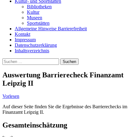
Kultur- und Sportstätten
Bibliotheken
Kultur
Museen
Sportstätten
Allgemeine Hinweise Barrierefreiheit
Kontakt
Impressum
Datenschutzerklärung
Inhaltsverzeichnis
Suche
Suchen
nach:
Auswertung Barrierecheck Finanzamt
Leipzig II
Vorlesen
Auf dieser Seite finden Sie die Ergebnisse des Barrierechecks im
Finanzamt Leipzig II.
Gesamteinschätzung