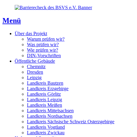
Direkt
Direkt
Direkt
zum
zur
zum
Inhaltsverzeichnis
Kontaktseite
Inhalt
Menü
Über das Projekt
Warum prüfen wir?
Was prüfen wir?
Wie prüfen wir?
DIN-Vorschriften
Öffentliche Gebäude
Chemnitz
Dresden
Leipzig
Landkreis Bautzen
Landkreis Erzgebirge
Landkreis Görlitz
Landkreis Leipzig
Landkreis Meißen
Landkreis Mittelsachsen
Landkreis Nordsachsen
Landkreis Sächsische Schweiz Osterzgebirge
Landkreis Vogtland
Landkreis Zwickau