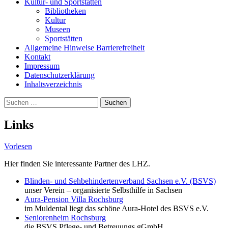
Kultur- und Sportstätten
Bibliotheken
Kultur
Museen
Sportstätten
Allgemeine Hinweise Barrierefreiheit
Kontakt
Impressum
Datenschutzerklärung
Inhaltsverzeichnis
Suche
Suchen
nach:
Links
Vorlesen
Hier finden Sie interessante Partner des LHZ.
Blinden- und Sehbehindertenverband Sachsen e.V. (BSVS)
unser Verein – organisierte Selbsthilfe in Sachsen
Aura-Pension Villa Rochsburg
im Muldental liegt das schöne Aura-Hotel des BSVS e.V.
Seniorenheim Rochsburg
die BSVS Pflege- und Betreuungs gGmbH