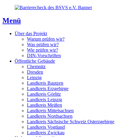
Direkt
Direkt
Direkt
zum
zur
zum
Inhaltsverzeichnis
Kontaktseite
Inhalt
Menü
Über das Projekt
Warum prüfen wir?
Was prüfen wir?
Wie prüfen wir?
DIN-Vorschriften
Öffentliche Gebäude
Chemnitz
Dresden
Leipzig
Landkreis Bautzen
Landkreis Erzgebirge
Landkreis Görlitz
Landkreis Leipzig
Landkreis Meißen
Landkreis Mittelsachsen
Landkreis Nordsachsen
Landkreis Sächsische Schweiz Osterzgebirge
Landkreis Vogtland
Landkreis Zwickau