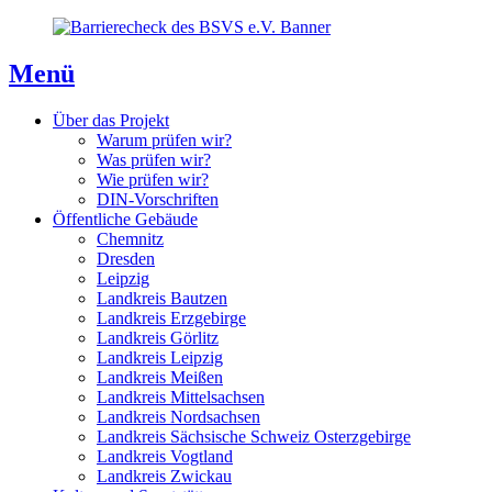
Direkt
Direkt
Direkt
zum
zur
zum
Inhaltsverzeichnis
Kontaktseite
Inhalt
Menü
Über das Projekt
Warum prüfen wir?
Was prüfen wir?
Wie prüfen wir?
DIN-Vorschriften
Öffentliche Gebäude
Chemnitz
Dresden
Leipzig
Landkreis Bautzen
Landkreis Erzgebirge
Landkreis Görlitz
Landkreis Leipzig
Landkreis Meißen
Landkreis Mittelsachsen
Landkreis Nordsachsen
Landkreis Sächsische Schweiz Osterzgebirge
Landkreis Vogtland
Landkreis Zwickau