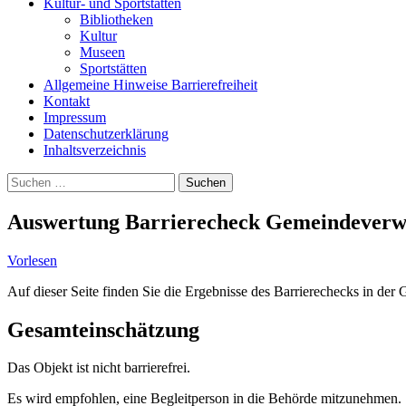
Kultur- und Sportstätten
Bibliotheken
Kultur
Museen
Sportstätten
Allgemeine Hinweise Barrierefreiheit
Kontakt
Impressum
Datenschutzerklärung
Inhaltsverzeichnis
Suche
Suchen
nach:
Auswertung Barrierecheck Gemeindeverwa
Vorlesen
Auf dieser Seite finden Sie die Ergebnisse des Barrierechecks in der
Gesamteinschätzung
Das Objekt ist nicht barrierefrei.
Es wird empfohlen, eine Begleitperson in die Behörde mitzunehmen.